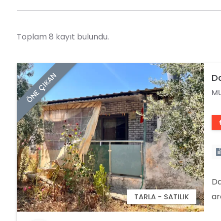
Toplam 8 kayıt bulundu.
ÖNE ÇIKAN
Da
Ta
M
Da
ar
TARLA - SATILIK
; 