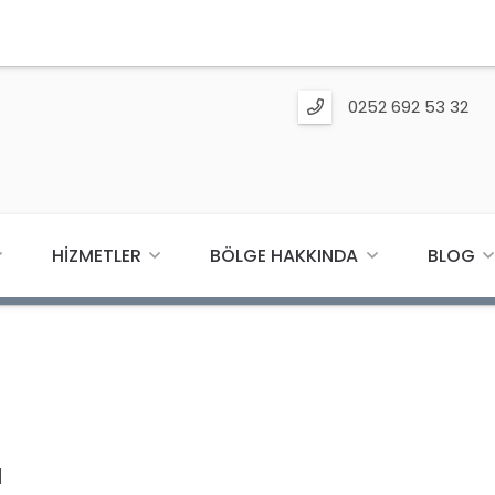
0252 692 53 32
HIZMETLER
BÖLGE HAKKINDA
BLOG
ı