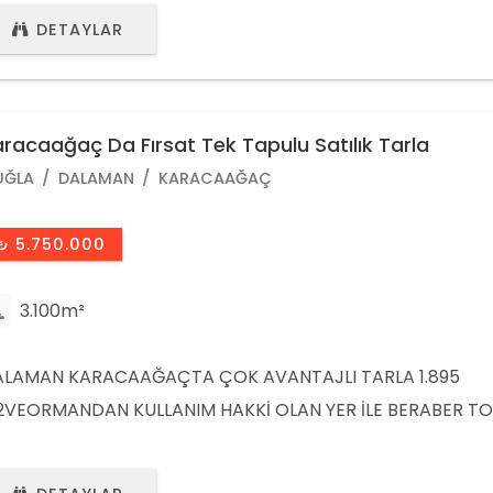
in yapı kullanım belgesi mevcuttur. * tarla da toplam 160
DETAYLAR
ytin ağaçı bulunmaktadır. REFERANS NUMARASI: 1857YÜKS
HİN:0532 692 5610EMLAK DANIŞMANIMIZ:0543 692 5332
racaağaç Da Fırsat Tek Tapulu Satılık Tarla
UĞLA
DALAMAN
KARACAAĞAÇ
₺ 5.750.000
3.100m²
LAMAN KARACAAĞAÇTA ÇOK AVANTAJLI TARLA 1.895
VEORMANDAN KULLANIM HAKKİ OLAN YER İLE BERABER T
100M2 DİR.REFERANS NUMARASI: 1817YÜKSEL ŞAHİN:0532 69
10EMLAK DANIŞMANIMIZ:0543 692 5332OFİS TEL:0252 692 