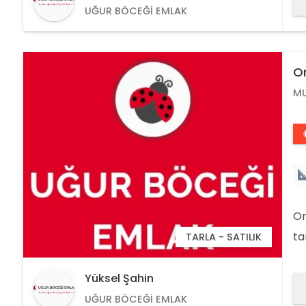
UĞUR BÖCEĞI EMLAK
Or
M
Or
ta
TARLA - SATILIK
56
Yüksel Şahin
UĞUR BÖCEĞI EMLAK