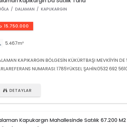
laman Kapıkargın Da Satılık Tarla
UĞLA
DALAMAN
KAPUKARGIN
₺ 15.750.000
5.467m²
LAMAN KAPIKARGIN BÖLGESİN KÜKÜRTBAŞI MEVKİİYİN DE 
RLAREFERANS NUMARASI: 1785YÜKSEL ŞAHİN:0532 692 56
NIŞMANIMIZ:0543 692 5332OFİS TEL:0252 692 5332
DETAYLAR
laman Kapukargın Mahallesinde Satılık 67.200 M2