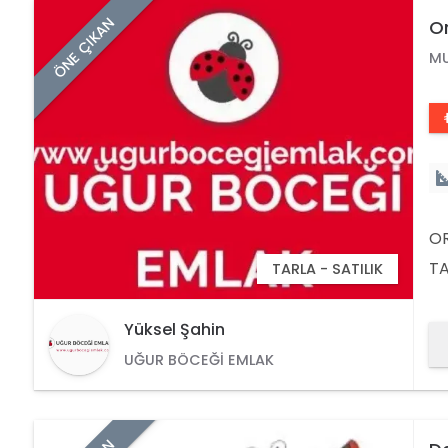
ÖNE ÇIKAN
Or
M
OR
TA
TARLA - SATILIK
56
Yüksel Şahin
UĞUR BÖCEĞI EMLAK