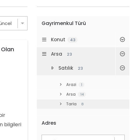
Gayrimenkul Türü
Konut
43
 Olan
Arsa
23
Satılık
23
Arazi
1
Arsa
14
Tarla
8
bir
Adres
 bilgileri
uttur.*