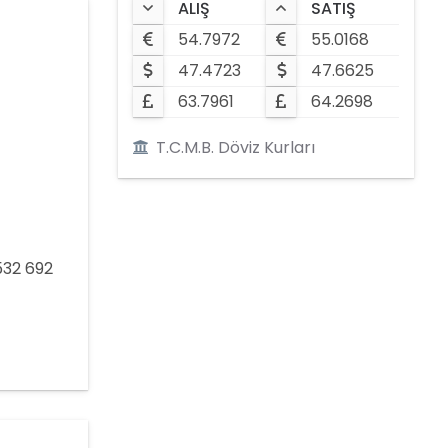
ALIŞ
SATIŞ
54.7972
55.0168
47.4723
47.6625
63.7961
64.2698
T.C.M.B. Döviz Kurları
532 692
5332