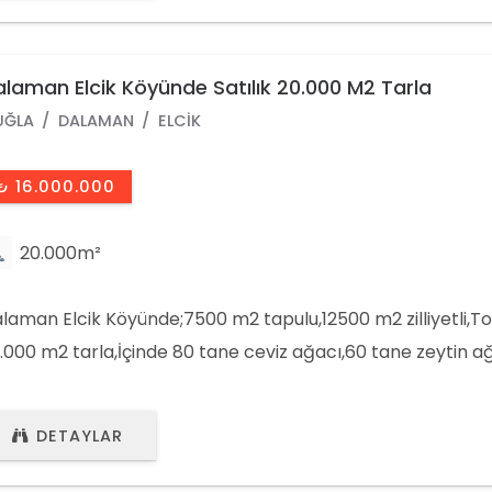
laman Elcik Köyünde Satılık 20.000 M2 Tarla
UĞLA
DALAMAN
ELCIK
₺ 16.000.000
20.000m²
laman Elcik Köyünde;7500 m2 tapulu,12500 m2 zilliyetli,
.000 m2 tarla,İçinde 80 tane ceviz ağacı,60 tane zeytin a
ne incir ağacı bulunan,Tarla satılıktır. Referans numarası
KSEL ŞAHİN: 0532 692 56 10 EMLAK DANIŞMANIMIZ: 0543 69
DETAYLAR
İS TEL: 0252 692 53 32