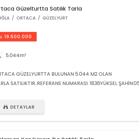
taca Güzelturtta Satılık Tarla
UĞLA
ORTACA
GÜZELYURT
₺ 19.500.000
5.044m²
TACA GÜZELYURTTA BULUNAN 5.044 M2 OLAN
RLA SATILIKTIR..REFERANS NUMARASI: 1836YÜKSEL ŞAHİN:0
10EMLAK DANIŞMANIMIZ:0543 692 5332OFİS TEL:0252 692 
DETAYLAR