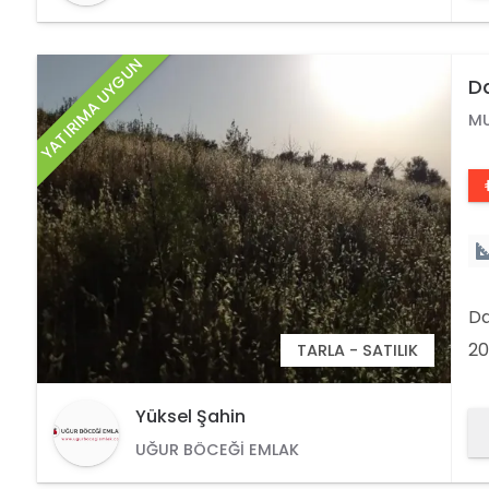
YATIRIMA UYGUN
Da
M
Da
20
TARLA - SATILIK
ta
YÜ
Yüksel Şahin
OF
UĞUR BÖCEĞI EMLAK