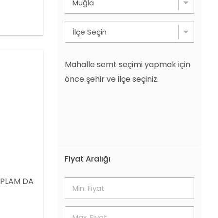
 adet
EL
Mahalle semt seçimi yapmak için
önce şehir ve ilçe seçiniz.
Fiyat Aralığı
OPLAM DA
2
5332