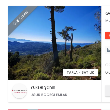
ÖNE ÇIKAN
Gö
M
GÖ
6.
TARLA - SATILIK
18
53
Yüksel Şahin
UĞUR BÖCEĞI EMLAK