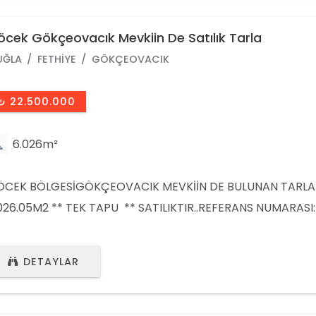
cek Gökçeovacık Mevkiin De Satılık Tarla
UĞLA
FETHIYE
GÖKÇEOVACIK
₺ 22.500.000
6.026m²
CEK BÖLGESİGÖKÇEOVACIK MEVKİİN DE BULUNAN TARLA 
026.05M2 ** TEK TAPU ** SATILIKTIR..REFERANS NUMARASI:
38YÜKSEL ŞAHİN:0532 692 5610EMLAK DANIŞMANIMIZ:0543
32OFİS TEL:0252 692 5332
DETAYLAR