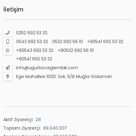
İletişim
0252 692 53 32
0543 692 53 32
0532 692 56 10
+90541 692 53 32
+90543 692 53 32
+90532 692 56 10
+90541 692 53 32
info@ugurbocegiemlak.com
Ege Mahallesi 1000. Sok. 6/B Muğla-Dalaman
Aktif Ziyaretçi:
28
Toplam Ziyaretçi:
89.340.307