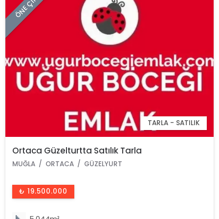
ÖNE ÇIKAN
TARLA - SATILIK
Ortaca Güzelturtta Satılık Tarla
MUĞLA
ORTACA
GÜZELYURT
₺ 19.500.000
5.044m²