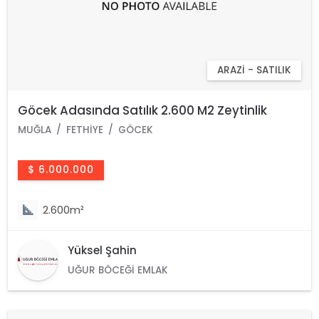
ARAZI - SATILIK
Göcek Adasında Satılık 2.600 M2 Zeytinlik
MUĞLA
FETHIYE
GÖCEK
$ 6.000.000
2.600m²
Yüksel Şahin
UĞUR BÖCEĞI EMLAK