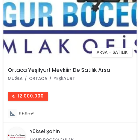
ARSA - SATILIK
Ortaca Yeşilyurt Mevkiin De Satılık Arsa
MUĞLA
ORTACA
YEŞILYURT
₺ 12.000.000
959m²
Yüksel Şahin