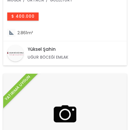
MUĞLA
ORTACA
GÜZELYURT
$ 400.000
2.861m²
Yüksel Şahin
UĞUR BÖCEĞI EMLAK
YATIRIMA UYGUN