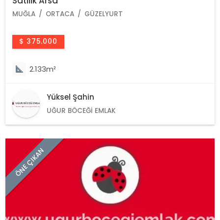
Satılık Arsa
MUĞLA
ORTACA
GÜZELYURT
$ 375.000
2.133m²
Yüksel Şahin
UĞUR BÖCEĞI EMLAK
ÖNE ÇIKAN