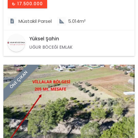
₺ 17.500.000
Müstakil Parsel
5.014m²
Yüksel Şahin
UĞUR BÖCEĞI EMLAK
ÖNE ÇIKAN