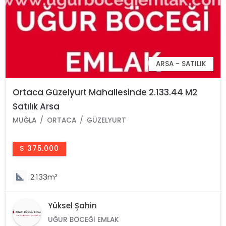
ARSA - SATILIK
Ortaca Güzelyurt Mahallesinde 2.133.44 M2
Satılık Arsa
MUĞLA
ORTACA
GÜZELYURT
$ 375.000
2.133m²
Yüksel Şahin
UĞUR BÖCEĞI EMLAK