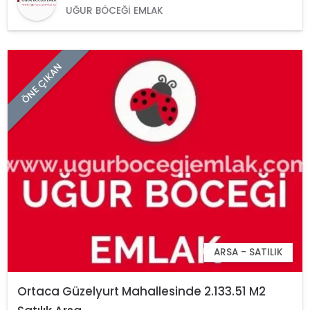
UĞUR BÖCEĞI EMLAK
ÖNE ÇIKAN
ARSA - SATILIK
Ortaca Güzelyurt Mahallesinde 2.133.51 M2