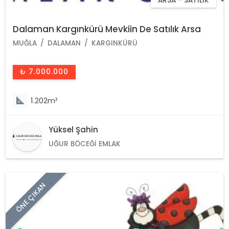
ARSA - SATILIK
Dalaman Kargınkürü Mevkiin De Satılık Arsa
MUĞLA
DALAMAN
KARGINKÜRÜ
₺ 7.000.000
1.202m²
Yüksel Şahin
UĞUR BÖCEĞI EMLAK
ÖNE ÇIKAN