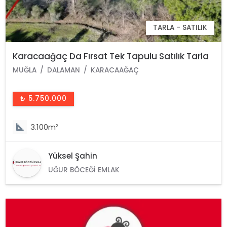
TARLA - SATILIK
Karacaağaç Da Fırsat Tek Tapulu Satılık Tarla
MUĞLA
DALAMAN
KARACAAĞAÇ
₺ 5.750.000
3.100m²
Yüksel Şahin
UĞUR BÖCEĞI EMLAK