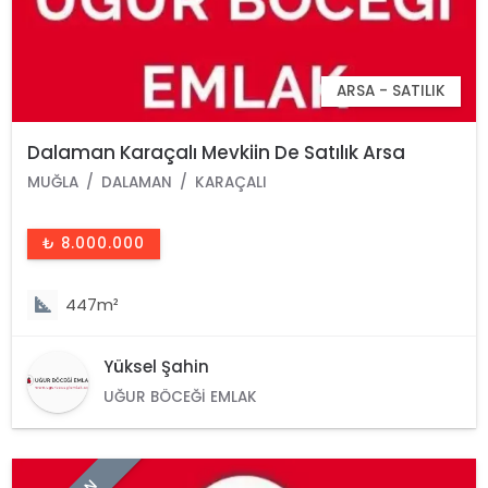
ARSA - SATILIK
Dalaman Karaçalı Mevkiin De Satılık Arsa
MUĞLA
DALAMAN
KARAÇALI
₺ 8.000.000
447m²
Yüksel Şahin
UĞUR BÖCEĞI EMLAK