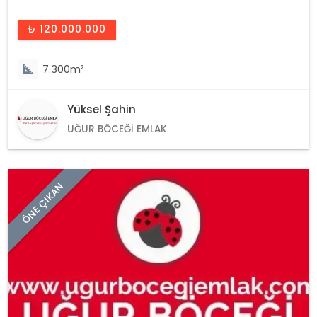
₺ 120.000.000
7.300m²
Yüksel Şahin
UĞUR BÖCEĞI EMLAK
ÖNE ÇIKAN