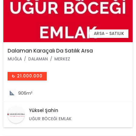
ARSA - SATILIK
Dalaman Karaçalı Da Satılık Arsa
MUĞLA
DALAMAN
MERKEZ
₺ 21.000.000
906m²
Yüksel Şahin
UĞUR BÖCEĞI EMLAK