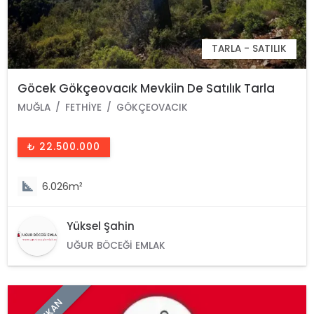
TARLA - SATILIK
Göcek Gökçeovacık Mevkiin De Satılık Tarla
MUĞLA
FETHIYE
GÖKÇEOVACIK
₺ 22.500.000
6.026m²
Yüksel Şahin
UĞUR BÖCEĞI EMLAK