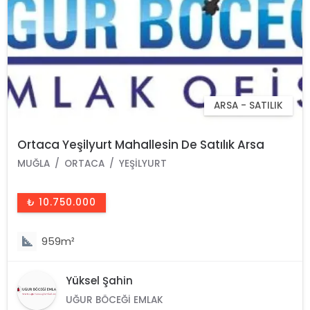
ARSA - SATILIK
Ortaca Yeşilyurt Mahallesin De Satılık Arsa
MUĞLA
ORTACA
YEŞILYURT
₺ 10.750.000
959m²
Yüksel Şahin
UĞUR BÖCEĞI EMLAK