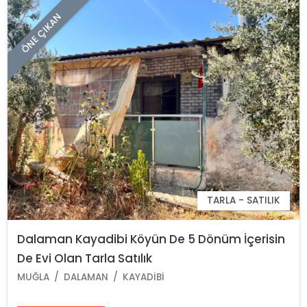
ÖNE ÇIKAN
TARLA - SATILIK
Dalaman Kayadibi Köyün De 5 Dönüm İçerisin
De Evi Olan Tarla Satılık
MUĞLA
DALAMAN
KAYADIBI