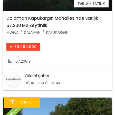
TARLA - SATILIK
Dalaman Kapukargın Mahallesinde Satılık
67.200 M2 Zeytinlik
MUĞLA
DALAMAN
KAPUKARGIN
₺ 80.000.000
67.200m²
Yüksel Şahin
UĞUR BÖCEĞI EMLAK
YATIRIMA UYGUN
FILTRELE