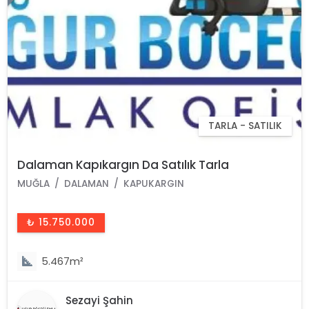
TARLA - SATILIK
Dalaman Kapıkargın Da Satılık Tarla
MUĞLA
DALAMAN
KAPUKARGIN
₺ 15.750.000
5.467m²
Sezayi Şahin