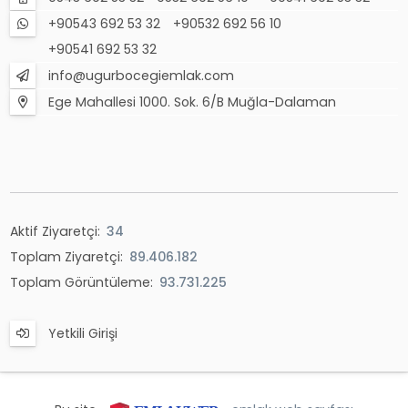
+90543 692 53 32
+90532 692 56 10
+90541 692 53 32
info@ugurbocegiemlak.com
Ege Mahallesi 1000. Sok. 6/B Muğla-Dalaman
Aktif Ziyaretçi:
34
Toplam Ziyaretçi:
89.406.182
Toplam Görüntüleme:
93.731.225
Yetkili Girişi