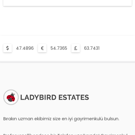
47.4896
54.7365
63.7431
Bırakın uzman ekibimiz size en iyi gayrimenkulü bulsun.