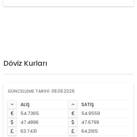
Döviz Kurları
GÜNCELLEME TARIHI: 08.08.2026
ALIŞ
SATIŞ
54.7365
54.9559
47.4896
47.6799
63.7431
64.2165