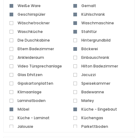
Weiße Ware
Gemalt
Geschirrspüler
Kühlschrank
Wäschetrockner
Waschmaschine
Waschküche
Stahltür
Die Duschkabine
Hintergrundbild
Eltern Badezimmer
Bäckerei
Ankleideraum
Einbauschrank
Video Türsprechanlage
Hilton Badezimmer
Glas Erhitzen
Jacuzzi
Gipskartonplatten
Speisekammer
Klimaanlage
Badewanne
Laminatboden
Marley
Möbel
Küche - Eingebaut
Küche - Laminat
Küchengas
Jalousie
Parkettboden
Pvc Tischlerei
Keramikboden