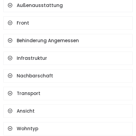
Außenausstattung
Set Top Kocher
Spot Beleuchtung
Wasserkocher
Kamin
Front
Terrasse
Geysir
Garderobe
Gesichtserkennung Und
Fingerabdruck
Behinderung Angemessen
Infrastruktur
Nachbarschaft
Transport
Ansicht
Wohntyp